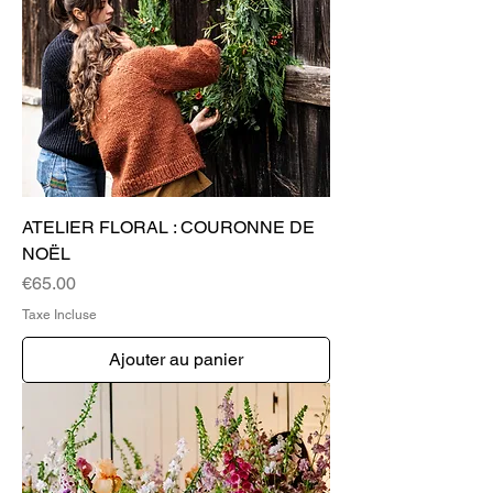
ATELIER FLORAL : COURONNE DE
NOËL
Prix
€65.00
Taxe Incluse
Ajouter au panier